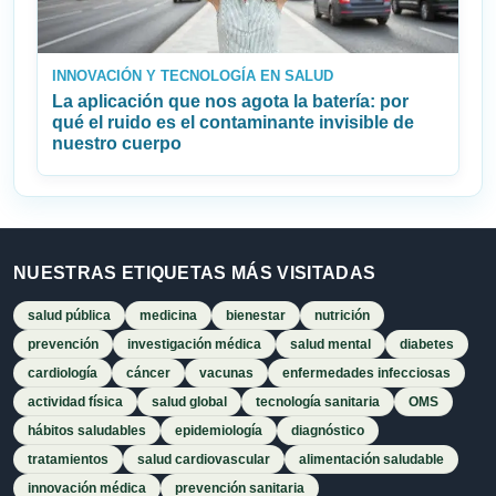
INNOVACIÓN Y TECNOLOGÍA EN SALUD
La aplicación que nos agota la batería: por
qué el ruido es el contaminante invisible de
nuestro cuerpo
NUESTRAS ETIQUETAS MÁS VISITADAS
salud pública
medicina
bienestar
nutrición
prevención
investigación médica
salud mental
diabetes
cardiología
cáncer
vacunas
enfermedades infecciosas
actividad física
salud global
tecnología sanitaria
OMS
hábitos saludables
epidemiología
diagnóstico
tratamientos
salud cardiovascular
alimentación saludable
innovación médica
prevención sanitaria