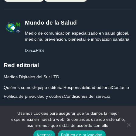
Mundo de la Salud
Medio de comunicación especializado en salud global,
medicina, prevención, bienestar e innovación sanitaria.
f
X
in
☁
RSS
Red editorial
Medios Digitales del Sur LTD
Quiénes somos
Equipo editorial
Responsabilidad editorial
Contacto
Política de privacidad y cookies
Condiciones del servicio
Empresa registrada en Inglaterra y Gales.
Usamos cookies para asegurar que te damos la mejor
experiencia en nuestra web. Si continúas usando este sitio,
asumiremos que estás de acuerdo con ello.
© 2026 Mundo de la Salud. Todos los derechos reservados. Desarrollado con
Aceptar
Política de privacidad
por la salud.