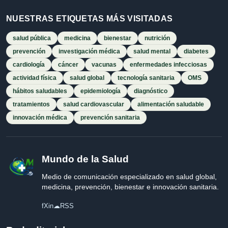
NUESTRAS ETIQUETAS MÁS VISITADAS
salud pública
medicina
bienestar
nutrición
prevención
investigación médica
salud mental
diabetes
cardiología
cáncer
vacunas
enfermedades infecciosas
actividad física
salud global
tecnología sanitaria
OMS
hábitos saludables
epidemiología
diagnóstico
tratamientos
salud cardiovascular
alimentación saludable
innovación médica
prevención sanitaria
Mundo de la Salud
Medio de comunicación especializado en salud global,
medicina, prevención, bienestar e innovación sanitaria.
f
X
in
☁
RSS