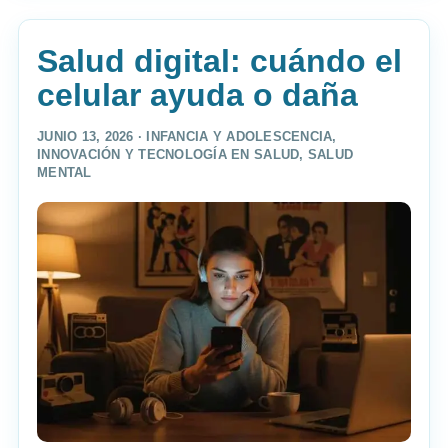
Salud digital: cuándo el
celular ayuda o daña
JUNIO 13, 2026 ·
INFANCIA Y ADOLESCENCIA
,
INNOVACIÓN Y TECNOLOGÍA EN SALUD
,
SALUD
MENTAL