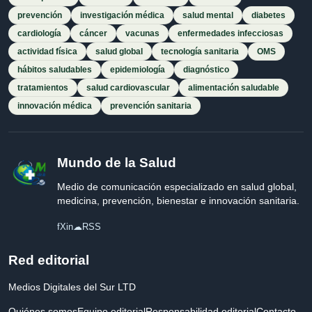
prevención
investigación médica
salud mental
diabetes
cardiología
cáncer
vacunas
enfermedades infecciosas
actividad física
salud global
tecnología sanitaria
OMS
hábitos saludables
epidemiología
diagnóstico
tratamientos
salud cardiovascular
alimentación saludable
innovación médica
prevención sanitaria
Mundo de la Salud
Medio de comunicación especializado en salud global,
medicina, prevención, bienestar e innovación sanitaria.
f
X
in
☁
RSS
Red editorial
Medios Digitales del Sur LTD
Quiénes somos
Equipo editorial
Responsabilidad editorial
Contacto