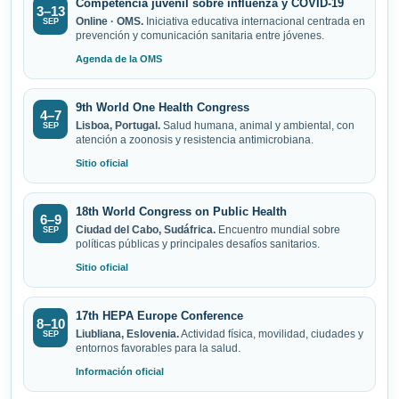
Competencia juvenil sobre influenza y COVID-19
3–13
Online · OMS.
Iniciativa educativa internacional centrada en
SEP
prevención y comunicación sanitaria entre jóvenes.
Agenda de la OMS
9th World One Health Congress
4–7
Lisboa, Portugal.
Salud humana, animal y ambiental, con
SEP
atención a zoonosis y resistencia antimicrobiana.
Sitio oficial
18th World Congress on Public Health
6–9
Ciudad del Cabo, Sudáfrica.
Encuentro mundial sobre
SEP
políticas públicas y principales desafíos sanitarios.
Sitio oficial
17th HEPA Europe Conference
8–10
Liubliana, Eslovenia.
Actividad física, movilidad, ciudades y
SEP
entornos favorables para la salud.
Información oficial