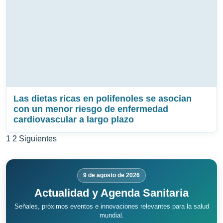
Las dietas ricas en polifenoles se asocian
con un menor riesgo de enfermedad
cardiovascular a largo plazo
Paginación
1
2
Siguientes
de
entradas
9 de agosto de 2026
Actualidad y Agenda Sanitaria
Señales, próximos eventos e innovaciones relevantes para la salud
mundial.