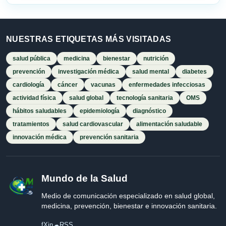
NUESTRAS ETIQUETAS MÁS VISITADAS
salud pública
medicina
bienestar
nutrición
prevención
investigación médica
salud mental
diabetes
cardiología
cáncer
vacunas
enfermedades infecciosas
actividad física
salud global
tecnología sanitaria
OMS
hábitos saludables
epidemiología
diagnóstico
tratamientos
salud cardiovascular
alimentación saludable
innovación médica
prevención sanitaria
Mundo de la Salud
Medio de comunicación especializado en salud global,
medicina, prevención, bienestar e innovación sanitaria.
f
X
in
☁
RSS