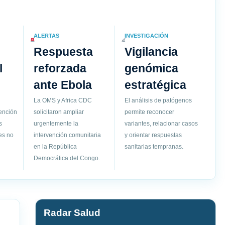
ALERTAS
INVESTIGACIÓN
Respuesta
Vigilancia
l
reforzada
genómica
ante Ebola
estratégica
La OMS y Africa CDC
El análisis de patógenos
vención
solicitaron ampliar
permite reconocer
s
urgentemente la
variantes, relacionar casos
es no
intervención comunitaria
y orientar respuestas
en la República
sanitarias tempranas.
Democrática del Congo.
Radar Salud