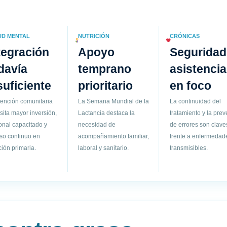
UD MENTAL
NUTRICIÓN
CRÓNICAS
tegración
Apoyo
Seguridad
davía
temprano
asistencia
suficiente
prioritario
en foco
tención comunitaria
La Semana Mundial de la
La continuidad del
sita mayor inversión,
Lactancia destaca la
tratamiento y la pre
onal capacitado y
necesidad de
de errores son clave
so continuo en
acompañamiento familiar,
frente a enfermedad
ión primaria.
laboral y sanitario.
transmisibles.