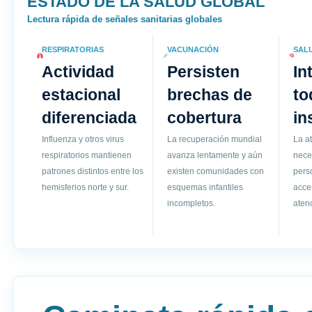
ESTADO DE LA SALUD GLOBAL
Lectura rápida de señales sanitarias globales
RESPIRATORIAS
VACUNACIÓN
SAL
Actividad
Persisten
In
estacional
brechas de
to
diferenciada
cobertura
in
Influenza y otros virus
La recuperación mundial
La a
respiratorios mantienen
avanza lentamente y aún
nece
patrones distintos entre los
existen comunidades con
pers
hemisferios norte y sur.
esquemas infantiles
acce
incompletos.
atenc