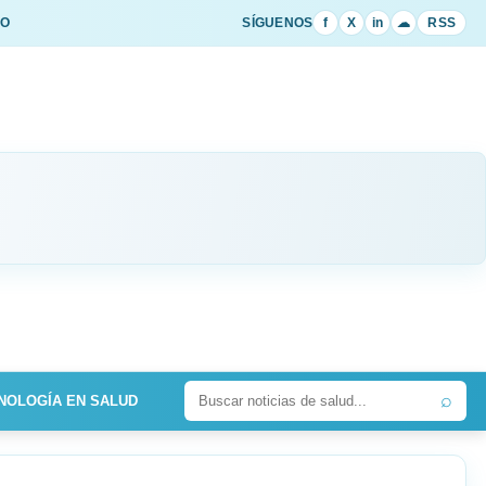
IO
SÍGUENOS
f
X
in
☁
RSS
⌕
NOLOGÍA EN SALUD