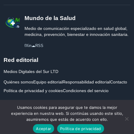
Mundo de la Salud
Medio de comunicación especializado en salud global,
medicina, prevención, bienestar e innovación sanitaria.
f
X
in
☁
RSS
Red editorial
Medios Digitales del Sur LTD
Quiénes somos
Equipo editorial
Responsabilidad editorial
Contacto
Política de privacidad y cookies
Condiciones del servicio
Empresa registrada en Inglaterra y Gales.
Usamos cookies para asegurar que te damos la mejor
experiencia en nuestra web. Si continúas usando este sitio,
asumiremos que estás de acuerdo con ello.
© 2026 Mundo de la Salud. Todos los derechos reservados. Desarrollado con
Aceptar
Política de privacidad
por la salud.