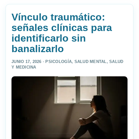
Vínculo traumático:
señales clínicas para
identificarlo sin
banalizarlo
JUNIO 17, 2026 ·
PSICOLOGÍA
,
SALUD MENTAL
,
SALUD
Y MEDICINA