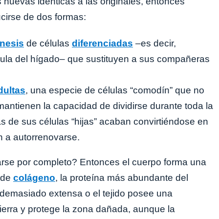
nuevas idénticas a las originales, entonces
cirse de dos formas:
inesis
de células
diferenciadas
–es decir,
ula del hígado– que sustituyen a sus compañeras
dultas
, una especie de células “comodín” que no
antienen la capacidad de dividirse durante toda la
s de sus células “hijas” acaban convirtiéndose en
an a autorrenovarse.
arse por completo? Entonces el cuerpo forma una
s de
colágeno
, la proteína más abundante del
 demasiado extensa o el tejido posee una
cierra y protege la zona dañada, aunque la