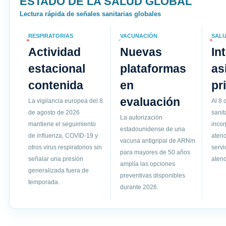
ESTADO DE LA SALUD GLOBAL
Lectura rápida de señales sanitarias globales
RESPIRATORIAS
VACUNACIÓN
SALU
Actividad
Nuevas
In
estacional
plataformas
as
contenida
en
pr
evaluación
La vigilancia europea del 8
Al 8 
de agosto de 2026
sanit
La autorización
mantiene el seguimiento
incor
estadounidense de una
de influenza, COVID-19 y
atenc
vacuna antigripal de ARNm
otros virus respiratorios sin
servi
para mayores de 50 años
señalar una presión
atenc
amplía las opciones
generalizada fuera de
preventivas disponibles
temporada.
durante 2026.