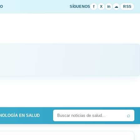
IO
SÍGUENOS
f
X
in
☁
RSS
⌕
NOLOGÍA EN SALUD