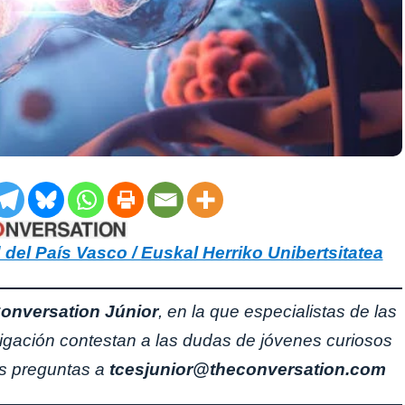
del País Vasco / Euskal Herriko Unibertsitatea
onversation Júnior
, en la que especialistas de las
tigación contestan a las dudas de jóvenes curiosos
as preguntas a
tcesjunior@theconversation.com