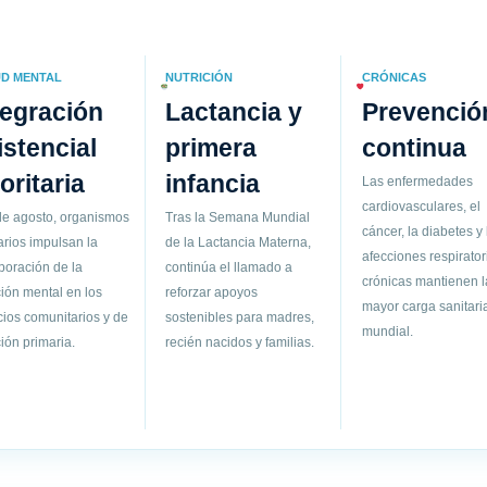
D MENTAL
NUTRICIÓN
CRÓNICAS
tegración
Lactancia y
Prevenció
istencial
primera
continua
ioritaria
infancia
Las enfermedades
cardiovasculares, el
de agosto, organismos
Tras la Semana Mundial
cáncer, la diabetes y 
arios impulsan la
de la Lactancia Materna,
afecciones respirator
poración de la
continúa el llamado a
crónicas mantienen l
ión mental en los
reforzar apoyos
mayor carga sanitari
cios comunitarios y de
sostenibles para madres,
mundial.
ión primaria.
recién nacidos y familias.