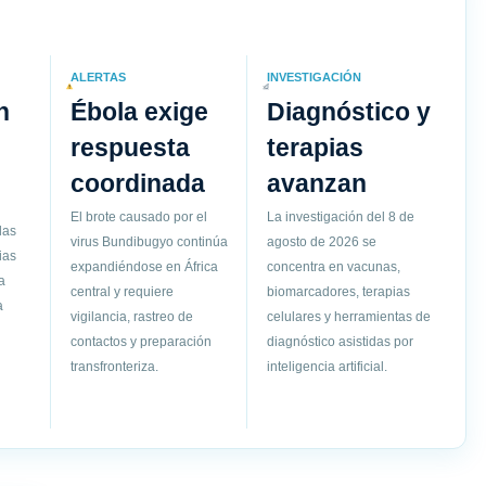
ALERTAS
INVESTIGACIÓN
n
Ébola exige
Diagnóstico y
respuesta
terapias
coordinada
avanzan
El brote causado por el
La investigación del 8 de
las
virus Bundibugyo continúa
agosto de 2026 se
ias
expandiéndose en África
concentra en vacunas,
a
central y requiere
biomarcadores, terapias
a
vigilancia, rastreo de
celulares y herramientas de
contactos y preparación
diagnóstico asistidas por
transfronteriza.
inteligencia artificial.