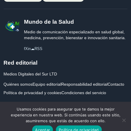
Mundo de la Salud
Medio de comunicación especializado en salud global,
medicina, prevención, bienestar e innovación sanitaria.
f
X
in
☁
RSS
Red editorial
Medios Digitales del Sur LTD
Quiénes somos
Equipo editorial
Responsabilidad editorial
Contacto
Política de privacidad y cookies
Condiciones del servicio
Empresa registrada en Inglaterra y Gales.
Usamos cookies para asegurar que te damos la mejor
experiencia en nuestra web. Si continúas usando este sitio,
asumiremos que estás de acuerdo con ello.
© 2026 Mundo de la Salud. Todos los derechos reservados. Desarrollado con
Aceptar
Política de privacidad
por la salud.