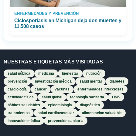
ENFERMEDADES Y PREVENCIÓN
Ciclosporiasis en Michigan deja dos muertes y
11.508 casos
NUESTRAS ETIQUETAS MÁS VISITADAS
salud pública
medicina
bienestar
nutrición
prevención
investigación médica
salud mental
diabetes
cardiología
cáncer
vacunas
enfermedades infecciosas
actividad física
salud global
tecnología sanitaria
OMS
hábitos saludables
epidemiología
diagnóstico
tratamientos
salud cardiovascular
alimentación saludable
innovación médica
prevención sanitaria