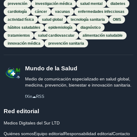
prevención
investigación médica
salud mental
diabetes
cardiología
cáncer
vacunas
enfermedades infecciosas
actividad física
salud global
tecnología sanitaria
OMS
hábitos saludables
epidemiología
diagnóstico
tratamientos
salud cardiovascular
alimentación saludable
innovación médica
prevención sanitaria
Mundo de la Salud
Medio de comunicación especializado en salud global,
medicina, prevención, bienestar e innovación sanitaria.
f
X
in
☁
RSS
Red editorial
Medios Digitales del Sur LTD
Quiénes somos
Equipo editorial
Responsabilidad editorial
Contacto