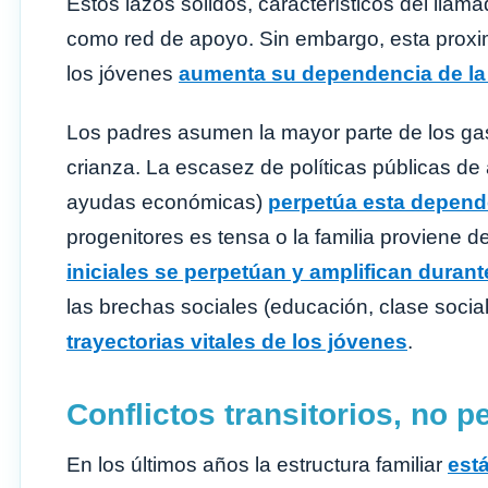
Estos lazos sólidos, característicos del llam
como red de apoyo. Sin embargo, esta proxim
los jóvenes
aumenta su dependencia de la f
Los padres asumen la mayor parte de los gas
crianza. La escasez de políticas públicas de
ayudas económicas)
perpetúa esta depende
progenitores es tensa o la familia proviene 
iniciales se perpetúan y amplifican durant
las brechas sociales (educación, clase socia
trayectorias vitales de los jóvenes
.
Conflictos transitorios, no 
En los últimos años la estructura familiar
est