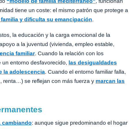
ado
“modelo de familia mediterráneo”
, funcionan
idad tiene un coste: el mismo patrón que protege a
amilia y dificulta su emancipación
.
tos, la educación y la carga emocional de la
 apoyo a la juventud (vivienda, empleo estable,
ncia familiar
. Cuando la relación con los
de un entorno desfavorecido,
las desigualdades
e la adolescencia
. Cuando el entorno familiar falla,
l, renta…) se reflejan con más fuerza y
marcan las
permanentes
á cambiando
: aunque sigue predominando el hogar