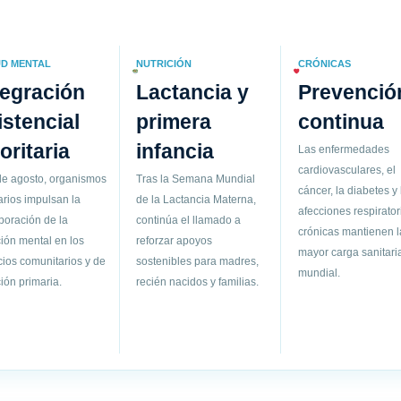
D MENTAL
NUTRICIÓN
CRÓNICAS
tegración
Lactancia y
Prevenció
istencial
primera
continua
ioritaria
infancia
Las enfermedades
cardiovasculares, el
de agosto, organismos
Tras la Semana Mundial
cáncer, la diabetes y 
arios impulsan la
de la Lactancia Materna,
afecciones respirator
poración de la
continúa el llamado a
crónicas mantienen l
ión mental en los
reforzar apoyos
mayor carga sanitari
cios comunitarios y de
sostenibles para madres,
mundial.
ión primaria.
recién nacidos y familias.