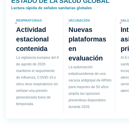
ESTADO DE LA SALUD GLOBAL
Lectura rápida de señales sanitarias globales
RESPIRATORIAS
VACUNACIÓN
SALU
Actividad
Nuevas
In
estacional
plataformas
as
contenida
en
pr
evaluación
La vigilancia europea del 8
Al 8 
de agosto de 2026
sanit
La autorización
mantiene el seguimiento
incor
estadounidense de una
de influenza, COVID-19 y
atenc
vacuna antigripal de ARNm
otros virus respiratorios sin
servi
para mayores de 50 años
señalar una presión
atenc
amplía las opciones
generalizada fuera de
preventivas disponibles
temporada.
durante 2026.