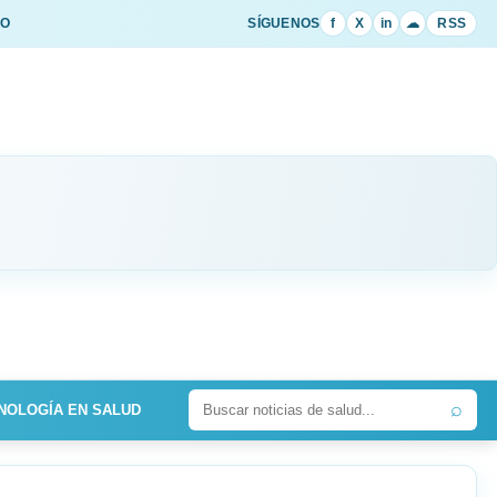
IO
SÍGUENOS
f
X
in
☁
RSS
⌕
NOLOGÍA EN SALUD