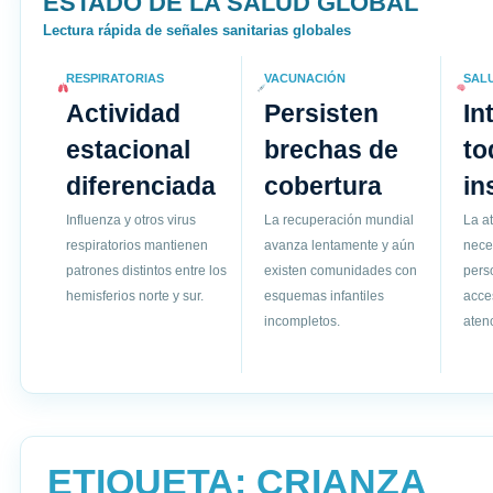
ESTADO DE LA SALUD GLOBAL
Lectura rápida de señales sanitarias globales
RESPIRATORIAS
VACUNACIÓN
SAL
Actividad
Persisten
In
estacional
brechas de
to
diferenciada
cobertura
in
Influenza y otros virus
La recuperación mundial
La a
respiratorios mantienen
avanza lentamente y aún
nece
patrones distintos entre los
existen comunidades con
pers
hemisferios norte y sur.
esquemas infantiles
acce
incompletos.
atenc
ETIQUETA:
CRIANZA