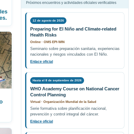
Próximos encuentros y actividades oficiales verificables
ales
es.
12 de agosto de 2026
Preparing for El Niño and Climate-related
Health Risks
Online · OMS EPI-WIN
Seminario sobre preparación sanitaria, experiencias
nacionales y riesgos vinculados con El Niño.
Enlace oficial
Hasta el 8 de septiembre de 2026
WHO Academy Course on National Cancer
Control Planning
o
Virtual · Organización Mundial de la Salud
Serie formativa sobre planificación nacional,
prevención y control integral del cáncer.
Enlace oficial