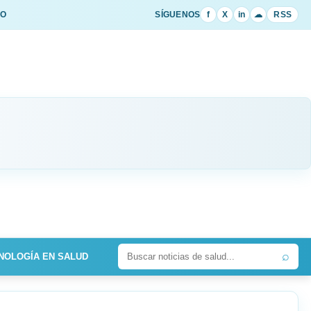
IO
SÍGUENOS
f
X
in
☁
RSS
⌕
NOLOGÍA EN SALUD