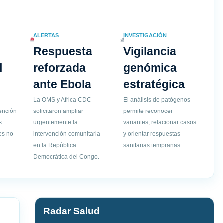
ALERTAS
INVESTIGACIÓN
Respuesta
Vigilancia
l
reforzada
genómica
ante Ebola
estratégica
La OMS y Africa CDC
El análisis de patógenos
vención
solicitaron ampliar
permite reconocer
s
urgentemente la
variantes, relacionar casos
es no
intervención comunitaria
y orientar respuestas
en la República
sanitarias tempranas.
Democrática del Congo.
Radar Salud