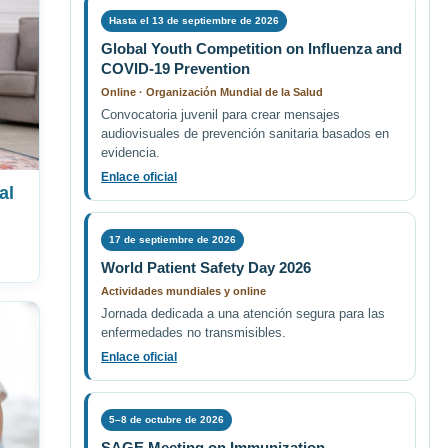
Hasta el 13 de septiembre de 2026
Global Youth Competition on Influenza and
COVID-19 Prevention
Online · Organización Mundial de la Salud
Convocatoria juvenil para crear mensajes
audiovisuales de prevención sanitaria basados en
evidencia.
Enlace oficial
al
17 de septiembre de 2026
World Patient Safety Day 2026
Actividades mundiales y online
Jornada dedicada a una atención segura para las
enfermedades no transmisibles.
Enlace oficial
5–8 de octubre de 2026
SAGE Meeting on Immunization