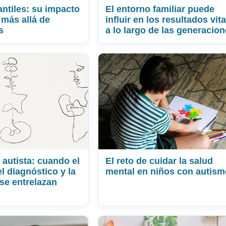
antiles: su impacto
El entorno familiar puede
 más allá de
influir en los resultados vit
s
a lo largo de las generacion
 autista: cuando el
El reto de cuidar la salud
 diagnóstico y la
mental en niños con autism
se entrelazan