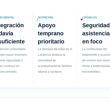
UD MENTAL
NUTRICIÓN
CRÓNICAS
tegración
Apoyo
Seguridad
davía
temprano
asistencia
suficiente
prioritario
en foco
tención comunitaria
La Semana Mundial de la
La continuidad del
sita mayor inversión,
Lactancia destaca la
tratamiento y la pre
onal capacitado y
necesidad de
de errores son clave
so continuo en
acompañamiento familiar,
frente a enfermedad
ión primaria.
laboral y sanitario.
transmisibles.