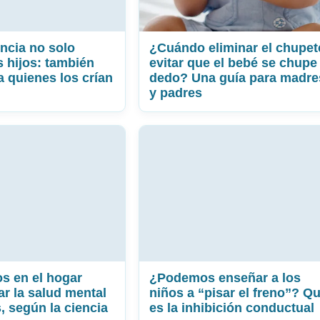
ncia no solo
¿Cuándo eliminar el chupet
s hijos: también
evitar que el bebé se chupe 
a quienes los crían
dedo? Una guía para madre
y padres
s en el hogar
¿Podemos enseñar a los
ar la salud mental
niños a “pisar el freno”? Q
, según la ciencia
es la inhibición conductual