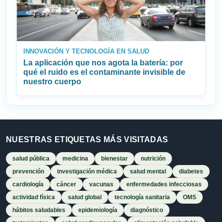
INNOVACIÓN Y TECNOLOGÍA EN SALUD
La aplicación que nos agota la batería: por
qué el ruido es el contaminante invisible de
nuestro cuerpo
NUESTRAS ETIQUETAS MÁS VISITADAS
salud pública
medicina
bienestar
nutrición
prevención
investigación médica
salud mental
diabetes
cardiología
cáncer
vacunas
enfermedades infecciosas
actividad física
salud global
tecnología sanitaria
OMS
hábitos saludables
epidemiología
diagnóstico