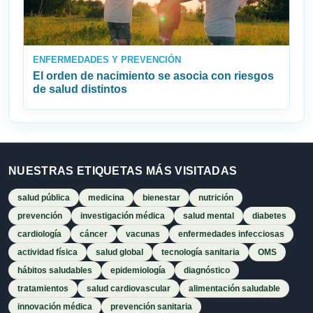
ENFERMEDADES Y PREVENCIÓN
El orden de nacimiento se asocia con riesgos
de salud distintos
NUESTRAS ETIQUETAS MÁS VISITADAS
salud pública
medicina
bienestar
nutrición
prevención
investigación médica
salud mental
diabetes
cardiología
cáncer
vacunas
enfermedades infecciosas
actividad física
salud global
tecnología sanitaria
OMS
hábitos saludables
epidemiología
diagnóstico
tratamientos
salud cardiovascular
alimentación saludable
innovación médica
prevención sanitaria