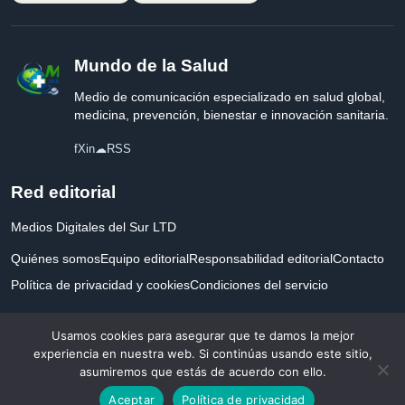
Mundo de la Salud
Medio de comunicación especializado en salud global,
medicina, prevención, bienestar e innovación sanitaria.
f
X
in
☁
RSS
Red editorial
Medios Digitales del Sur LTD
Quiénes somos
Equipo editorial
Responsabilidad editorial
Contacto
Política de privacidad y cookies
Condiciones del servicio
Empresa registrada en Inglaterra y Gales.
Usamos cookies para asegurar que te damos la mejor
experiencia en nuestra web. Si continúas usando este sitio,
asumiremos que estás de acuerdo con ello.
© 2026 Mundo de la Salud. Todos los derechos reservados. Desarrollado con
Aceptar
Política de privacidad
por la salud.