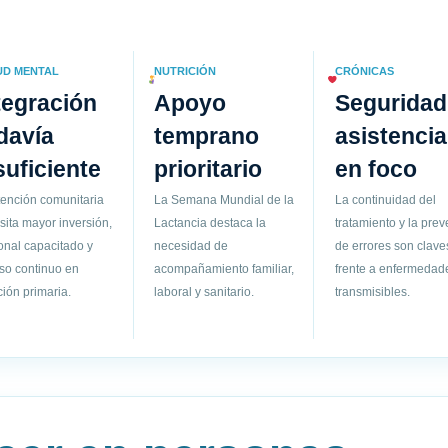
UD MENTAL
NUTRICIÓN
CRÓNICAS
tegración
Apoyo
Seguridad
davía
temprano
asistencia
suficiente
prioritario
en foco
tención comunitaria
La Semana Mundial de la
La continuidad del
sita mayor inversión,
Lactancia destaca la
tratamiento y la pre
onal capacitado y
necesidad de
de errores son clave
so continuo en
acompañamiento familiar,
frente a enfermedad
ión primaria.
laboral y sanitario.
transmisibles.