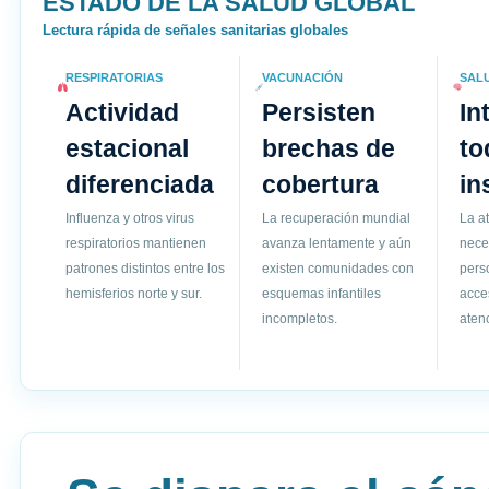
ESTADO DE LA SALUD GLOBAL
Lectura rápida de señales sanitarias globales
RESPIRATORIAS
VACUNACIÓN
SAL
Actividad
Persisten
In
estacional
brechas de
to
diferenciada
cobertura
in
Influenza y otros virus
La recuperación mundial
La a
respiratorios mantienen
avanza lentamente y aún
nece
patrones distintos entre los
existen comunidades con
pers
hemisferios norte y sur.
esquemas infantiles
acce
incompletos.
atenc