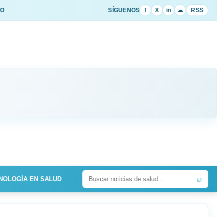
IO
SÍGUENOS
f
X
in
☁
RSS
⌕
NOLOGÍA EN SALUD