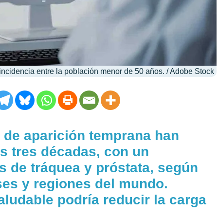
ncidencia entre la población menor de 50 años. / Adobe Stock
 de aparición temprana han
as tres décadas, con un
s de tráquea y próstata, según
ses y regiones del mundo.
aludable podría reducir la carga