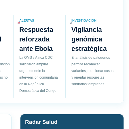
ALERTAS
INVESTIGACIÓN
Respuesta
Vigilancia
l
reforzada
genómica
ante Ebola
estratégica
La OMS y Africa CDC
El análisis de patógenos
vención
solicitaron ampliar
permite reconocer
s
urgentemente la
variantes, relacionar casos
es no
intervención comunitaria
y orientar respuestas
en la República
sanitarias tempranas.
Democrática del Congo.
Radar Salud