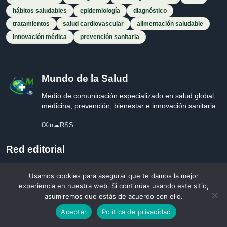
hábitos saludables
epidemiología
diagnóstico
tratamientos
salud cardiovascular
alimentación saludable
innovación médica
prevención sanitaria
Mundo de la Salud
Medio de comunicación especializado en salud global,
medicina, prevención, bienestar e innovación sanitaria.
f
X
in
☁
RSS
Red editorial
Medios Digitales del Sur LTD
Usamos cookies para asegurar que te damos la mejor
experiencia en nuestra web. Si continúas usando este sitio,
Quiénes somos
Equipo editorial
Responsabilidad editorial
Contacto
asumiremos que estás de acuerdo con ello.
Política de privacidad y cookies
Condiciones del servicio
Aceptar
Política de privacidad
Empresa registrada en Inglaterra y Gales.