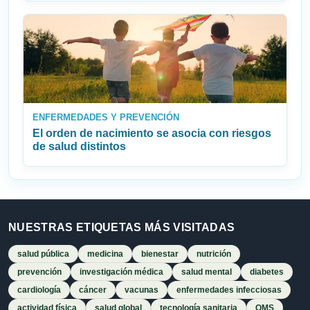
ENFERMEDADES Y PREVENCIÓN
El orden de nacimiento se asocia con riesgos
de salud distintos
NUESTRAS ETIQUETAS MÁS VISITADAS
salud pública
medicina
bienestar
nutrición
prevención
investigación médica
salud mental
diabetes
cardiología
cáncer
vacunas
enfermedades infecciosas
actividad física
salud global
tecnología sanitaria
OMS