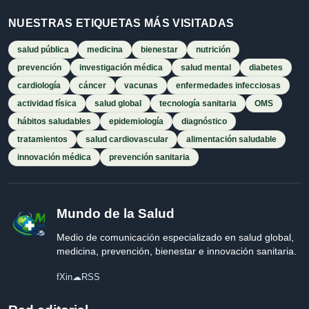
NUESTRAS ETIQUETAS MÁS VISITADAS
salud pública
medicina
bienestar
nutrición
prevención
investigación médica
salud mental
diabetes
cardiología
cáncer
vacunas
enfermedades infecciosas
actividad física
salud global
tecnología sanitaria
OMS
hábitos saludables
epidemiología
diagnóstico
tratamientos
salud cardiovascular
alimentación saludable
innovación médica
prevención sanitaria
Mundo de la Salud
Medio de comunicación especializado en salud global,
medicina, prevención, bienestar e innovación sanitaria.
f
X
in
☁
RSS