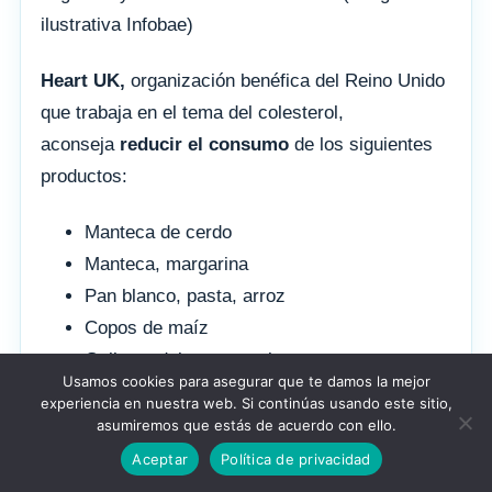
ilustrativa Infobae)
Heart UK,
organización benéfica del Reino Unido
que trabaja en el tema del colesterol,
aconseja
reducir el consumo
de los siguientes
productos:
Manteca de cerdo
Manteca, margarina
Pan blanco, pasta, arroz
Copos de maíz
Galletas dulces, pasteles
Usamos cookies para asegurar que te damos la mejor
Chocolate, patatas fritas
experiencia en nuestra web. Si continúas usando este sitio,
Pasteles
asumiremos que estás de acuerdo con ello.
Salchichas, hamburguesas, carnes grasas
Aceptar
Política de privacidad
Queso alto en grasa, crema, leche