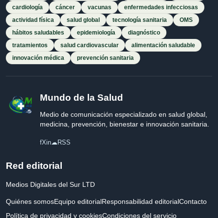
cardiología
cáncer
vacunas
enfermedades infecciosas
actividad física
salud global
tecnología sanitaria
OMS
hábitos saludables
epidemiología
diagnóstico
tratamientos
salud cardiovascular
alimentación saludable
innovación médica
prevención sanitaria
Mundo de la Salud
Medio de comunicación especializado en salud global,
medicina, prevención, bienestar e innovación sanitaria.
f
X
in
☁
RSS
Red editorial
Medios Digitales del Sur LTD
Quiénes somos
Equipo editorial
Responsabilidad editorial
Contacto
Política de privacidad y cookies
Condiciones del servicio