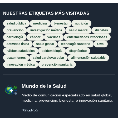
NUESTRAS ETIQUETAS MÁS VISITADAS
salud pública
medicina
bienestar
nutrición
prevención
investigación médica
salud mental
diabetes
cardiología
cáncer
vacunas
enfermedades infecciosas
actividad física
salud global
tecnología sanitaria
OMS
hábitos saludables
epidemiología
diagnóstico
tratamientos
salud cardiovascular
alimentación saludable
innovación médica
prevención sanitaria
Mundo de la Salud
Medio de comunicación especializado en salud global,
medicina, prevención, bienestar e innovación sanitaria.
f
X
in
☁
RSS