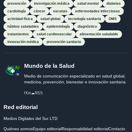
prevención
investigación médica
salud mental
diabetes
cardiología
cáncer
vacunas
enfermedades infecciosas
actividad física
salud global
tecnología sanitaria
OMS
hábitos saludables
epidemiología
diagnóstico
tratamientos
salud cardiovascular
alimentación saludable
innovación médica
prevención sanitaria
Mundo de la Salud
Medio de comunicación especializado en salud global,
medicina, prevención, bienestar e innovación sanitaria.
f
X
in
☁
RSS
Red editorial
Medios Digitales del Sur LTD
Quiénes somos
Equipo editorial
Responsabilidad editorial
Contacto