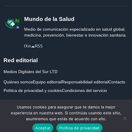
Mundo de la Salud
Medio de comunicación especializado en salud global,
medicina, prevención, bienestar e innovación sanitaria.
f
X
in
☁
RSS
Red editorial
Medios Digitales del Sur LTD
Quiénes somos
Equipo editorial
Responsabilidad editorial
Contacto
Política de privacidad y cookies
Condiciones del servicio
Empresa registrada en Inglaterra y Gales.
Usamos cookies para asegurar que te damos la mejor
experiencia en nuestra web. Si continúas usando este sitio,
asumiremos que estás de acuerdo con ello.
© 2026 Mundo de la Salud. Todos los derechos reservados. Desarrollado con
Aceptar
Política de privacidad
por la salud.