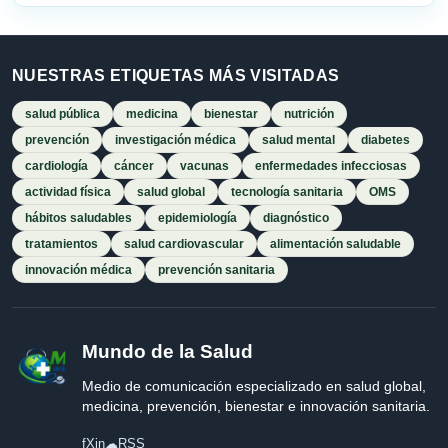
NUESTRAS ETIQUETAS MÁS VISITADAS
salud pública
medicina
bienestar
nutrición
prevención
investigación médica
salud mental
diabetes
cardiología
cáncer
vacunas
enfermedades infecciosas
actividad física
salud global
tecnología sanitaria
OMS
hábitos saludables
epidemiología
diagnóstico
tratamientos
salud cardiovascular
alimentación saludable
innovación médica
prevención sanitaria
Mundo de la Salud
Medio de comunicación especializado en salud global,
medicina, prevención, bienestar e innovación sanitaria.
f
X
in
☁
RSS