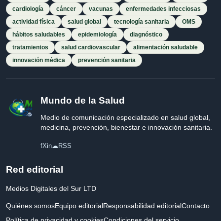
cardiología
cáncer
vacunas
enfermedades infecciosas
actividad física
salud global
tecnología sanitaria
OMS
hábitos saludables
epidemiología
diagnóstico
tratamientos
salud cardiovascular
alimentación saludable
innovación médica
prevención sanitaria
Mundo de la Salud
Medio de comunicación especializado en salud global,
medicina, prevención, bienestar e innovación sanitaria.
f
X
in
☁
RSS
Red editorial
Medios Digitales del Sur LTD
Quiénes somos
Equipo editorial
Responsabilidad editorial
Contacto
Política de privacidad y cookies
Condiciones del servicio