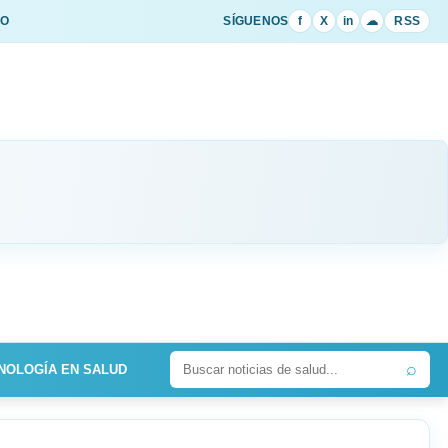
IO
SÍGUENOS
f
X
in
☁
RSS
⌕
NOLOGÍA EN SALUD