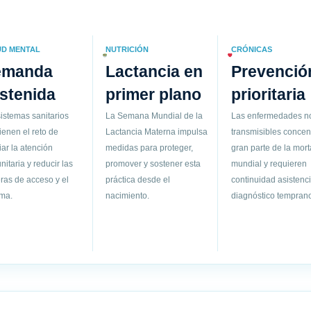
UD MENTAL
NUTRICIÓN
CRÓNICAS
emanda
Lactancia en
Prevenció
stenida
primer plano
prioritaria
istemas sanitarios
La Semana Mundial de la
Las enfermedades n
ienen el reto de
Lactancia Materna impulsa
transmisibles concen
ar la atención
medidas para proteger,
gran parte de la mort
itaria y reducir las
promover y sostener esta
mundial y requieren
ras de acceso y el
práctica desde el
continuidad asistenci
gma.
nacimiento.
diagnóstico temprano