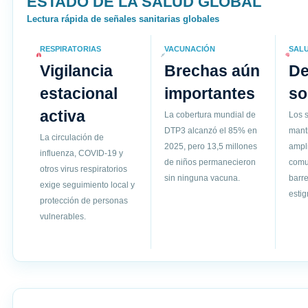
ESTADO DE LA SALUD GLOBAL
Lectura rápida de señales sanitarias globales
RESPIRATORIAS
VACUNACIÓN
SAL
Vigilancia
Brechas aún
D
estacional
importantes
so
activa
La cobertura mundial de
Los s
DTP3 alcanzó el 85% en
mant
La circulación de
2025, pero 13,5 millones
ampli
influenza, COVID-19 y
de niños permanecieron
comun
otros virus respiratorios
sin ninguna vacuna.
barre
exige seguimiento local y
esti
protección de personas
vulnerables.