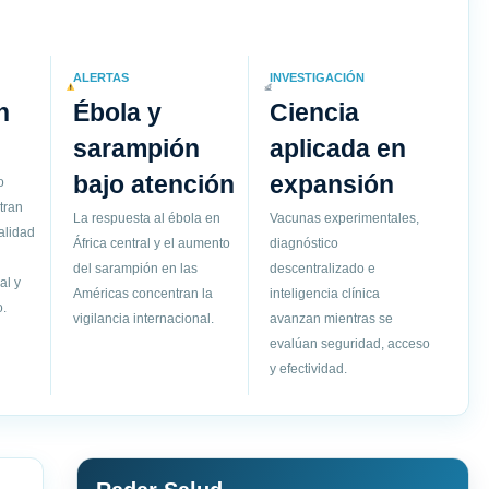
ALERTAS
INVESTIGACIÓN
n
Ébola y
Ciencia
sarampión
aplicada en
bajo atención
expansión
o
tran
La respuesta al ébola en
Vacunas experimentales,
alidad
África central y el aumento
diagnóstico
del sarampión en las
descentralizado e
al y
Américas concentran la
inteligencia clínica
.
vigilancia internacional.
avanzan mientras se
evalúan seguridad, acceso
y efectividad.