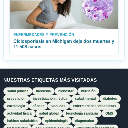
ENFERMEDADES Y PREVENCIÓN
Ciclosporiasis en Michigan deja dos muertes y
11.508 casos
NUESTRAS ETIQUETAS MÁS VISITADAS
salud pública
medicina
bienestar
nutrición
prevención
investigación médica
salud mental
diabetes
cardiología
cáncer
vacunas
enfermedades infecciosas
actividad física
salud global
tecnología sanitaria
OMS
hábitos saludables
epidemiología
diagnóstico