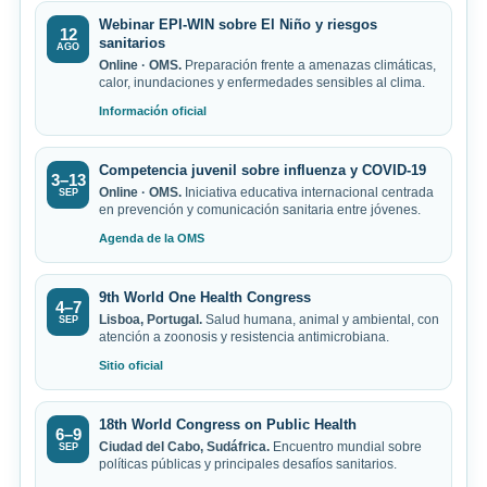
Webinar EPI-WIN sobre El Niño y riesgos
12
sanitarios
AGO
Online · OMS.
Preparación frente a amenazas climáticas,
calor, inundaciones y enfermedades sensibles al clima.
Información oficial
Competencia juvenil sobre influenza y COVID-19
3–13
Online · OMS.
Iniciativa educativa internacional centrada
SEP
en prevención y comunicación sanitaria entre jóvenes.
Agenda de la OMS
9th World One Health Congress
4–7
Lisboa, Portugal.
Salud humana, animal y ambiental, con
SEP
atención a zoonosis y resistencia antimicrobiana.
Sitio oficial
18th World Congress on Public Health
6–9
Ciudad del Cabo, Sudáfrica.
Encuentro mundial sobre
SEP
políticas públicas y principales desafíos sanitarios.