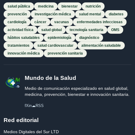
salud pública
medicina
bienestar
nutrición
prevención
investigación médica
salud mental
diabetes
cardiología
cáncer
vacunas
enfermedades infecciosas
actividad física
salud global
tecnología sanitaria
OMS
hábitos saludables
epidemiología
diagnóstico
tratamientos
salud cardiovascular
alimentación saludable
innovación médica
prevención sanitaria
Mundo de la Salud
Medio de comunicación especializado en salud global,
medicina, prevención, bienestar e innovación sanitaria.
f
X
in
☁
RSS
Red editorial
Medios Digitales del Sur LTD