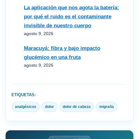
La aplicación que nos agota la batería:
por qué el ruido es el contaminante
invisible de nuestro cuerpo
agosto 9, 2026
Maracuyá: fibra y bajo impacto
glucémico en una fruta
agosto 9, 2026
ETIQUETAS:
analgésicos
dolor
dolor de cabeza
migraña