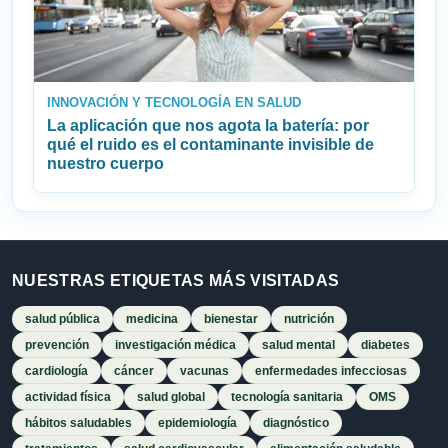
INNOVACIÓN Y TECNOLOGÍA EN SALUD
La aplicación que nos agota la batería: por
qué el ruido es el contaminante invisible de
nuestro cuerpo
NUESTRAS ETIQUETAS MÁS VISITADAS
salud pública
medicina
bienestar
nutrición
prevención
investigación médica
salud mental
diabetes
cardiología
cáncer
vacunas
enfermedades infecciosas
actividad física
salud global
tecnología sanitaria
OMS
hábitos saludables
epidemiología
diagnóstico