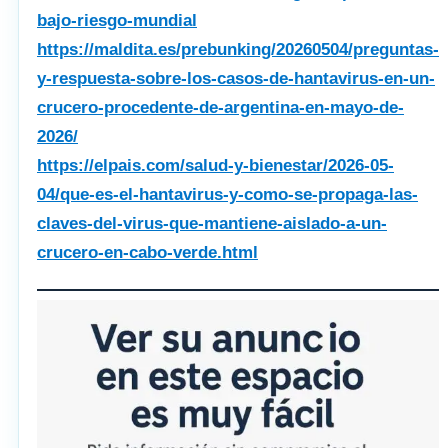
bajo-riesgo-mundial
https://maldita.es/prebunking/20260504/preguntas-
y-respuesta-sobre-los-casos-de-hantavirus-en-un-
crucero-procedente-de-argentina-en-mayo-de-
2026/
https://elpais.com/salud-y-bienestar/2026-05-
04/que-es-el-hantavirus-y-como-se-propaga-las-
claves-del-virus-que-mantiene-aislado-a-un-
crucero-en-cabo-verde.html