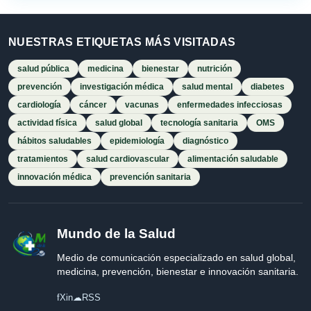
NUESTRAS ETIQUETAS MÁS VISITADAS
salud pública
medicina
bienestar
nutrición
prevención
investigación médica
salud mental
diabetes
cardiología
cáncer
vacunas
enfermedades infecciosas
actividad física
salud global
tecnología sanitaria
OMS
hábitos saludables
epidemiología
diagnóstico
tratamientos
salud cardiovascular
alimentación saludable
innovación médica
prevención sanitaria
Mundo de la Salud
Medio de comunicación especializado en salud global,
medicina, prevención, bienestar e innovación sanitaria.
f
X
in
☁
RSS