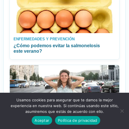
ENFERMEDADES Y PREVENCIÓN
¿Cómo podemos evitar la salmonelosis
este verano?
Usamos cookies para asegurar que te damos la mejor
experiencia en nuestra web. Si continúas usando este sitio,
INNOVACIÓN Y TECNOLOGÍA EN SALUD
asumiremos que estás de acuerdo con ello.
La aplicación que nos agota la batería: por
qué el ruido es el contaminante invisible de
Aceptar
Política de privacidad
nuestro cuerpo