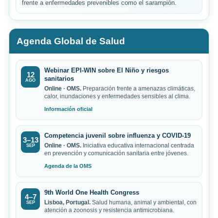
frente a enfermedades prevenibles como el sarampión.
Agenda Global de Salud
Webinar EPI-WIN sobre El Niño y riesgos
12
sanitarios
AGO
Online · OMS.
Preparación frente a amenazas climáticas,
calor, inundaciones y enfermedades sensibles al clima.
Información oficial
Competencia juvenil sobre influenza y COVID-19
3–13
Online · OMS.
Iniciativa educativa internacional centrada
SEP
en prevención y comunicación sanitaria entre jóvenes.
Agenda de la OMS
9th World One Health Congress
4–7
Lisboa, Portugal.
Salud humana, animal y ambiental, con
SEP
atención a zoonosis y resistencia antimicrobiana.