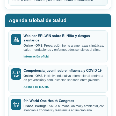
frente a enfermedades prevenibles como el sarampión.
Agenda Global de Salud
Webinar EPI-WIN sobre El Niño y riesgos
12
sanitarios
AGO
Online · OMS.
Preparación frente a amenazas climáticas,
calor, inundaciones y enfermedades sensibles al clima.
Información oficial
Competencia juvenil sobre influenza y COVID-19
3–13
Online · OMS.
Iniciativa educativa internacional centrada
SEP
en prevención y comunicación sanitaria entre jóvenes.
Agenda de la OMS
9th World One Health Congress
4–7
Lisboa, Portugal.
Salud humana, animal y ambiental, con
SEP
atención a zoonosis y resistencia antimicrobiana.