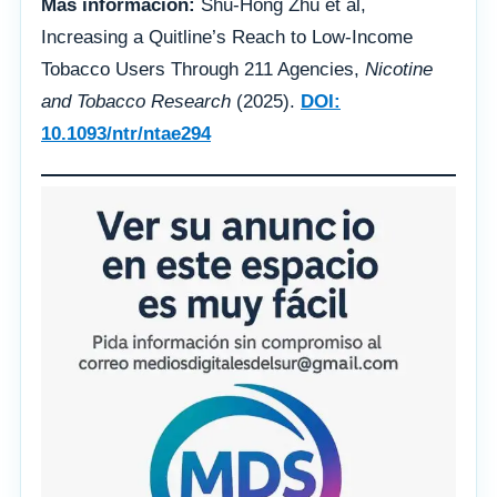
Más información:
Shu-Hong Zhu et al,
Increasing a Quitline’s Reach to Low-Income
Tobacco Users Through 211 Agencies,
Nicotine
and Tobacco Research
(2025).
DOI:
10.1093/ntr/ntae294