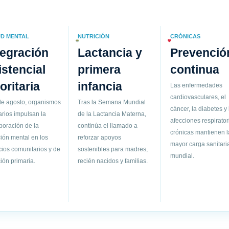
D MENTAL
NUTRICIÓN
CRÓNICAS
tegración
Lactancia y
Prevenció
istencial
primera
continua
ioritaria
infancia
Las enfermedades
cardiovasculares, el
de agosto, organismos
Tras la Semana Mundial
cáncer, la diabetes y 
arios impulsan la
de la Lactancia Materna,
afecciones respirator
poración de la
continúa el llamado a
crónicas mantienen l
ión mental en los
reforzar apoyos
mayor carga sanitari
cios comunitarios y de
sostenibles para madres,
mundial.
ión primaria.
recién nacidos y familias.