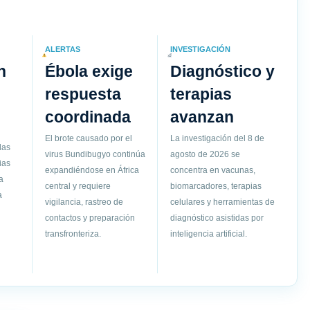
ALERTAS
INVESTIGACIÓN
n
Ébola exige
Diagnóstico y
respuesta
terapias
coordinada
avanzan
El brote causado por el
La investigación del 8 de
las
virus Bundibugyo continúa
agosto de 2026 se
ias
expandiéndose en África
concentra en vacunas,
a
central y requiere
biomarcadores, terapias
a
vigilancia, rastreo de
celulares y herramientas de
contactos y preparación
diagnóstico asistidas por
transfronteriza.
inteligencia artificial.