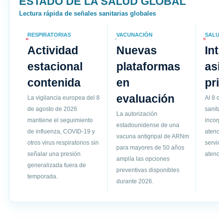
ESTADO DE LA SALUD GLOBAL
Lectura rápida de señales sanitarias globales
RESPIRATORIAS
VACUNACIÓN
SALU
Actividad
Nuevas
In
estacional
plataformas
as
contenida
en
pr
evaluación
La vigilancia europea del 8
Al 8 
de agosto de 2026
sanit
La autorización
mantiene el seguimiento
incor
estadounidense de una
de influenza, COVID-19 y
atenc
vacuna antigripal de ARNm
otros virus respiratorios sin
servi
para mayores de 50 años
señalar una presión
atenc
amplía las opciones
generalizada fuera de
preventivas disponibles
temporada.
durante 2026.