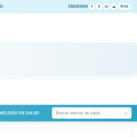
IO
SÍGUENOS
f
X
in
☁
RSS
⌕
NOLOGÍA EN SALUD