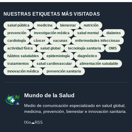
NUESTRAS ETIQUETAS MÁS VISITADAS
salud pública
medicina
bienestar
nutrición
prevención
investigación médica
salud mental
diabetes
cardiología
cáncer
vacunas
enfermedades infecciosas
actividad física
salud global
tecnología sanitaria
OMS
hábitos saludables
epidemiología
diagnóstico
tratamientos
salud cardiovascular
alimentación saludable
innovación médica
prevención sanitaria
Mundo de la Salud
Medio de comunicación especializado en salud global,
medicina, prevención, bienestar e innovación sanitaria.
f
X
in
☁
RSS