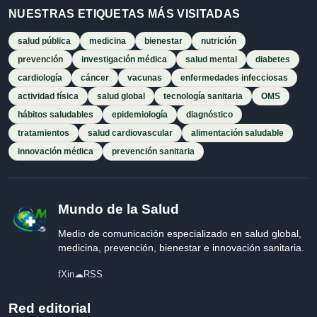
NUESTRAS ETIQUETAS MÁS VISITADAS
salud pública
medicina
bienestar
nutrición
prevención
investigación médica
salud mental
diabetes
cardiología
cáncer
vacunas
enfermedades infecciosas
actividad física
salud global
tecnología sanitaria
OMS
hábitos saludables
epidemiología
diagnóstico
tratamientos
salud cardiovascular
alimentación saludable
innovación médica
prevención sanitaria
Mundo de la Salud
Medio de comunicación especializado en salud global,
medicina, prevención, bienestar e innovación sanitaria.
f
X
in
☁
RSS
Red editorial