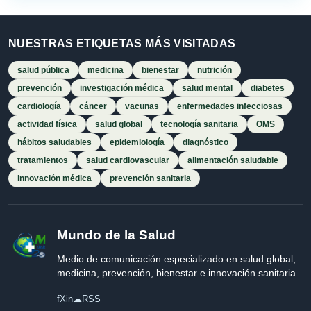
NUESTRAS ETIQUETAS MÁS VISITADAS
salud pública
medicina
bienestar
nutrición
prevención
investigación médica
salud mental
diabetes
cardiología
cáncer
vacunas
enfermedades infecciosas
actividad física
salud global
tecnología sanitaria
OMS
hábitos saludables
epidemiología
diagnóstico
tratamientos
salud cardiovascular
alimentación saludable
innovación médica
prevención sanitaria
Mundo de la Salud
Medio de comunicación especializado en salud global,
medicina, prevención, bienestar e innovación sanitaria.
f
X
in
☁
RSS