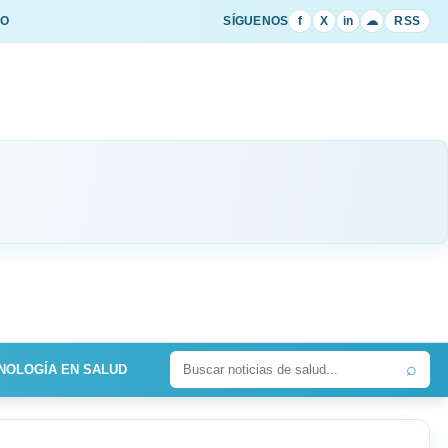
IO
SÍGUENOS
f
X
in
☁
RSS
⌕
NOLOGÍA EN SALUD