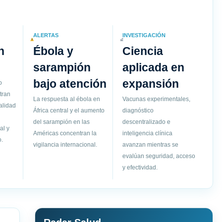
ALERTAS
INVESTIGACIÓN
n
Ébola y
Ciencia
sarampión
aplicada en
bajo atención
expansión
o
tran
La respuesta al ébola en
Vacunas experimentales,
alidad
África central y el aumento
diagnóstico
del sarampión en las
descentralizado e
al y
Américas concentran la
inteligencia clínica
.
vigilancia internacional.
avanzan mientras se
evalúan seguridad, acceso
y efectividad.