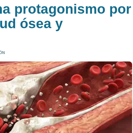
na protagonismo por
lud ósea y
ÓN