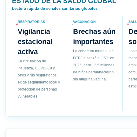
ESTADO DE LA SALUD GLOBAL
Lectura rápida de señales sanitarias globales
RESPIRATORIAS
VACUNACIÓN
SAL
Vigilancia
Brechas aún
D
estacional
importantes
so
activa
La cobertura mundial de
Los s
DTP3 alcanzó el 85% en
mant
La circulación de
2025, pero 13,5 millones
ampli
influenza, COVID-19 y
de niños permanecieron
comun
otros virus respiratorios
sin ninguna vacuna.
barre
exige seguimiento local y
esti
protección de personas
vulnerables.