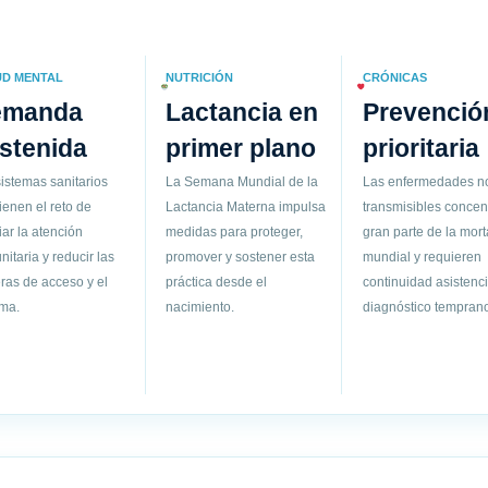
UD MENTAL
NUTRICIÓN
CRÓNICAS
emanda
Lactancia en
Prevenció
stenida
primer plano
prioritaria
istemas sanitarios
La Semana Mundial de la
Las enfermedades n
ienen el reto de
Lactancia Materna impulsa
transmisibles concen
ar la atención
medidas para proteger,
gran parte de la mort
itaria y reducir las
promover y sostener esta
mundial y requieren
ras de acceso y el
práctica desde el
continuidad asistenci
gma.
nacimiento.
diagnóstico temprano