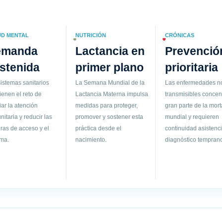
UD MENTAL
NUTRICIÓN
CRÓNICAS
emanda
Lactancia en
Prevenció
stenida
primer plano
prioritaria
istemas sanitarios
La Semana Mundial de la
Las enfermedades n
ienen el reto de
Lactancia Materna impulsa
transmisibles concen
ar la atención
medidas para proteger,
gran parte de la mort
itaria y reducir las
promover y sostener esta
mundial y requieren
ras de acceso y el
práctica desde el
continuidad asistenci
gma.
nacimiento.
diagnóstico temprano