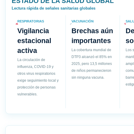
ESTADO DE LA SALUD GLOBAL
Lectura rápida de señales sanitarias globales
RESPIRATORIAS
VACUNACIÓN
SAL
Vigilancia
Brechas aún
D
estacional
importantes
so
activa
La cobertura mundial de
Los s
DTP3 alcanzó el 85% en
mant
La circulación de
2025, pero 13,5 millones
ampli
influenza, COVID-19 y
de niños permanecieron
comun
otros virus respiratorios
sin ninguna vacuna.
barre
exige seguimiento local y
esti
protección de personas
vulnerables.