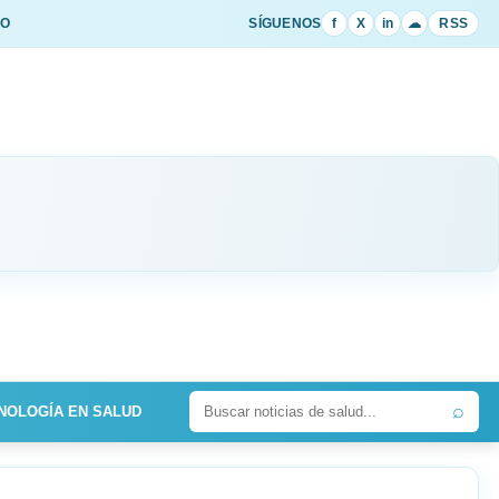
IO
SÍGUENOS
f
X
in
☁
RSS
⌕
NOLOGÍA EN SALUD