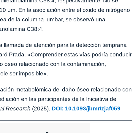
fatidiletanolamina C38:4, respectivamente. No se
10 μm. En la asociación entre el óxido de nitrógeno
sea de la columna lumbar, se observó una
etanolamina C38:4.
na llamada de atención para la detección temprana
aró Prada. «Comprender estas vías podría conducir
año óseo relacionado con la contaminación,
ele ser imposible».
luación metabolómica del daño óseo relacionado con
iación en las participantes de la Iniciativa de
ral Research
(2025).
DOI: 10.1093/jbmr/zjaf059