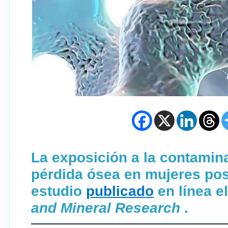
La exposición a la contamin
pérdida ósea en mujeres po
estudio
publicado
en línea el
and Mineral Research
.