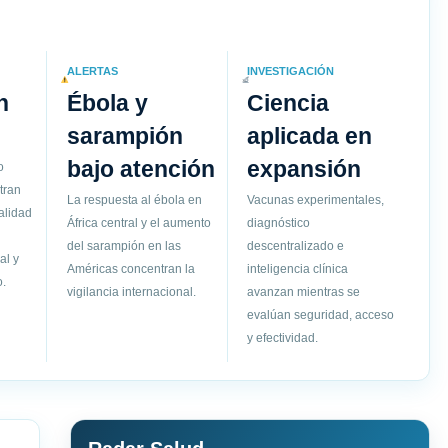
ALERTAS
INVESTIGACIÓN
n
Ébola y
Ciencia
sarampión
aplicada en
bajo atención
expansión
o
tran
La respuesta al ébola en
Vacunas experimentales,
alidad
África central y el aumento
diagnóstico
del sarampión en las
descentralizado e
al y
Américas concentran la
inteligencia clínica
.
vigilancia internacional.
avanzan mientras se
evalúan seguridad, acceso
y efectividad.