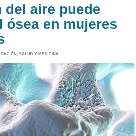
 del aire puede
d ósea en mujeres
s
IGACIÓN
,
SALUD Y MEDICINA