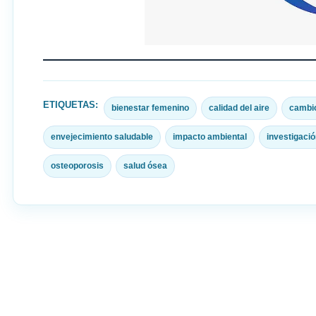
ETIQUETAS:
bienestar femenino
calidad del aire
cambio
envejecimiento saludable
impacto ambiental
investigació
osteoporosis
salud ósea