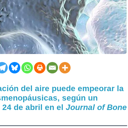
ación del aire puede empeorar la
smenopáusicas, según un
 24 de abril en el
Journal of Bone