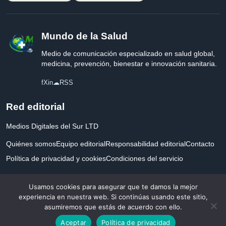
Mundo de la Salud
Medio de comunicación especializado en salud global,
medicina, prevención, bienestar e innovación sanitaria.
f
X
in
☁
RSS
Red editorial
Medios Digitales del Sur LTD
Quiénes somos
Equipo editorial
Responsabilidad editorial
Contacto
Política de privacidad y cookies
Condiciones del servicio
Empresa registrada en Inglaterra y Gales.
Usamos cookies para asegurar que te damos la mejor
experiencia en nuestra web. Si continúas usando este sitio,
asumiremos que estás de acuerdo con ello.
© 2026 Mundo de la Salud. Todos los derechos reservados. Desarrollado con
Aceptar
Política de privacidad
por la salud.