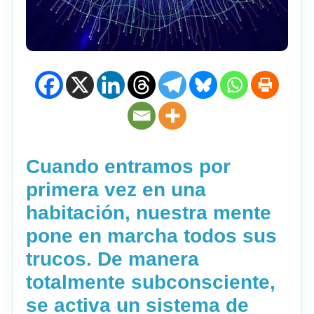
Cuando entramos por
primera vez en una
habitación, nuestra mente
pone en marcha todos sus
trucos. De manera
totalmente subconsciente,
se activa un sistema de