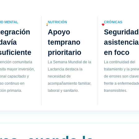
UD MENTAL
NUTRICIÓN
CRÓNICAS
tegración
Apoyo
Seguridad
davía
temprano
asistencia
suficiente
prioritario
en foco
tención comunitaria
La Semana Mundial de la
La continuidad del
sita mayor inversión,
Lactancia destaca la
tratamiento y la pre
onal capacitado y
necesidad de
de errores son clave
so continuo en
acompañamiento familiar,
frente a enfermedad
ión primaria.
laboral y sanitario.
transmisibles.