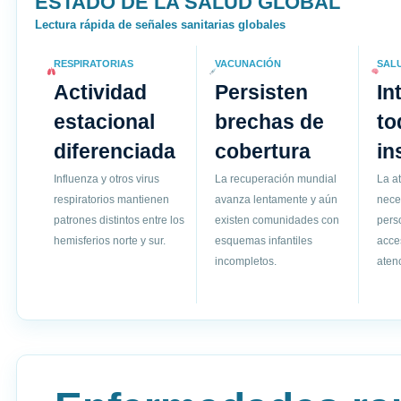
ESTADO DE LA SALUD GLOBAL
Lectura rápida de señales sanitarias globales
RESPIRATORIAS
VACUNACIÓN
SAL
Actividad
Persisten
In
estacional
brechas de
to
diferenciada
cobertura
in
Influenza y otros virus
La recuperación mundial
La a
respiratorios mantienen
avanza lentamente y aún
nece
patrones distintos entre los
existen comunidades con
pers
hemisferios norte y sur.
esquemas infantiles
acce
incompletos.
atenc