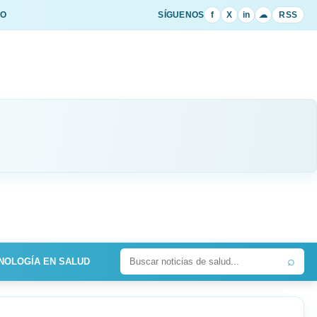
IO
SÍGUENOS
f
X
in
☁
RSS
⌕
NOLOGÍA EN SALUD