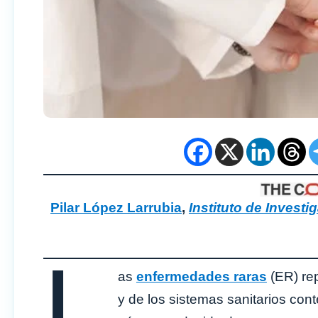
Pilar López Larrubia
,
Instituto de Invest
L
as
enfermedades raras
(ER) rep
y de los sistemas sanitarios co