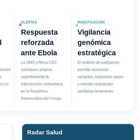
ALERTAS
INVESTIGACIÓN
Respuesta
Vigilancia
l
reforzada
genómica
ante Ebola
estratégica
La OMS y Africa CDC
El análisis de patógenos
vención
solicitaron ampliar
permite reconocer
s
urgentemente la
variantes, relacionar casos
es no
intervención comunitaria
y orientar respuestas
en la República
sanitarias tempranas.
Democrática del Congo.
Radar Salud