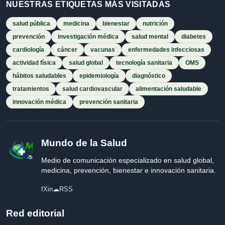
NUESTRAS ETIQUETAS MÁS VISITADAS
salud pública
medicina
bienestar
nutrición
prevención
investigación médica
salud mental
diabetes
cardiología
cáncer
vacunas
enfermedades infecciosas
actividad física
salud global
tecnología sanitaria
OMS
hábitos saludables
epidemiología
diagnóstico
tratamientos
salud cardiovascular
alimentación saludable
innovación médica
prevención sanitaria
Mundo de la Salud
Medio de comunicación especializado en salud global,
medicina, prevención, bienestar e innovación sanitaria.
f
X
in
☁
RSS
Red editorial