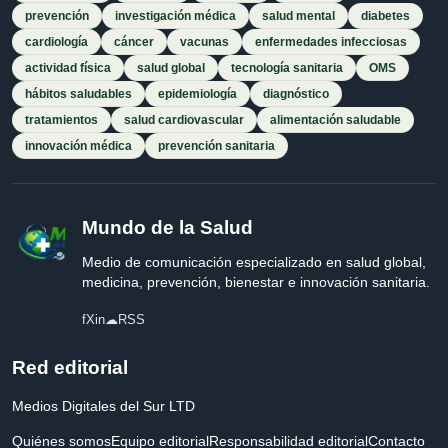
prevención
investigación médica
salud mental
diabetes
cardiología
cáncer
vacunas
enfermedades infecciosas
actividad física
salud global
tecnología sanitaria
OMS
hábitos saludables
epidemiología
diagnóstico
tratamientos
salud cardiovascular
alimentación saludable
innovación médica
prevención sanitaria
Mundo de la Salud
Medio de comunicación especializado en salud global,
medicina, prevención, bienestar e innovación sanitaria.
f
X
in
☁
RSS
Red editorial
Medios Digitales del Sur LTD
Quiénes somos
Equipo editorial
Responsabilidad editorial
Contacto