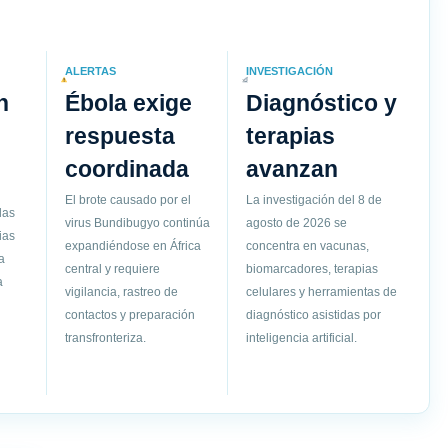
ALERTAS
INVESTIGACIÓN
n
Ébola exige
Diagnóstico y
respuesta
terapias
coordinada
avanzan
El brote causado por el
La investigación del 8 de
las
virus Bundibugyo continúa
agosto de 2026 se
ias
expandiéndose en África
concentra en vacunas,
a
central y requiere
biomarcadores, terapias
a
vigilancia, rastreo de
celulares y herramientas de
contactos y preparación
diagnóstico asistidas por
transfronteriza.
inteligencia artificial.