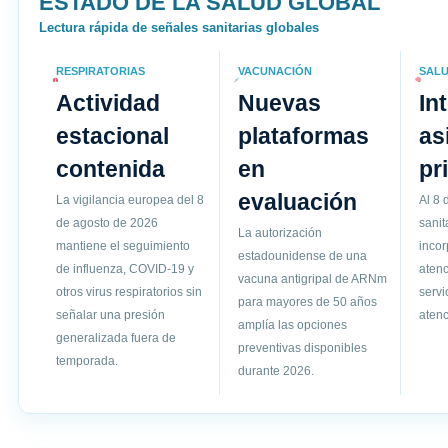
ESTADO DE LA SALUD GLOBAL
Lectura rápida de señales sanitarias globales
RESPIRATORIAS
VACUNACIÓN
SALU
Actividad
Nuevas
In
estacional
plataformas
as
contenida
en
pr
evaluación
La vigilancia europea del 8
Al 8 
de agosto de 2026
sanit
La autorización
mantiene el seguimiento
incor
estadounidense de una
de influenza, COVID-19 y
atenc
vacuna antigripal de ARNm
otros virus respiratorios sin
servi
para mayores de 50 años
señalar una presión
atenc
amplía las opciones
generalizada fuera de
preventivas disponibles
temporada.
durante 2026.