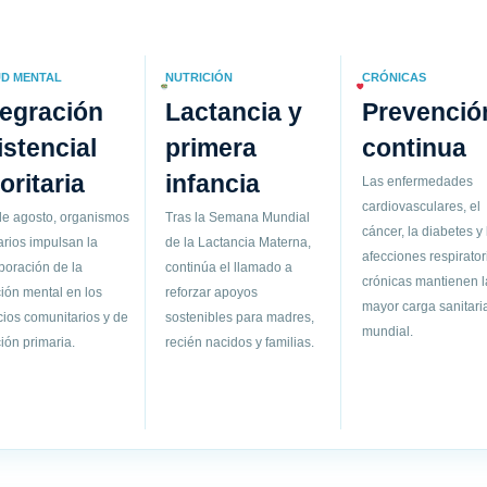
D MENTAL
NUTRICIÓN
CRÓNICAS
tegración
Lactancia y
Prevenció
istencial
primera
continua
ioritaria
infancia
Las enfermedades
cardiovasculares, el
de agosto, organismos
Tras la Semana Mundial
cáncer, la diabetes y 
arios impulsan la
de la Lactancia Materna,
afecciones respirator
poración de la
continúa el llamado a
crónicas mantienen l
ión mental en los
reforzar apoyos
mayor carga sanitari
cios comunitarios y de
sostenibles para madres,
mundial.
ión primaria.
recién nacidos y familias.