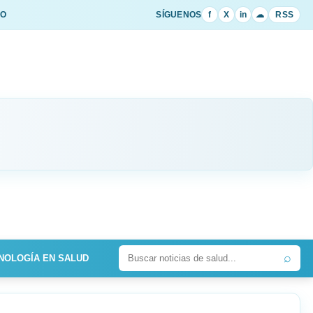
IO
SÍGUENOS
f
X
in
☁
RSS
⌕
NOLOGÍA EN SALUD