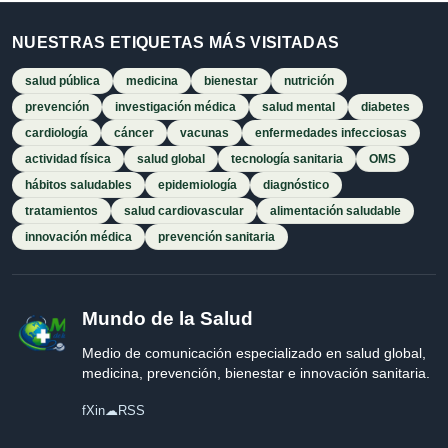
NUESTRAS ETIQUETAS MÁS VISITADAS
salud pública
medicina
bienestar
nutrición
prevención
investigación médica
salud mental
diabetes
cardiología
cáncer
vacunas
enfermedades infecciosas
actividad física
salud global
tecnología sanitaria
OMS
hábitos saludables
epidemiología
diagnóstico
tratamientos
salud cardiovascular
alimentación saludable
innovación médica
prevención sanitaria
Mundo de la Salud
Medio de comunicación especializado en salud global,
medicina, prevención, bienestar e innovación sanitaria.
f
X
in
☁
RSS