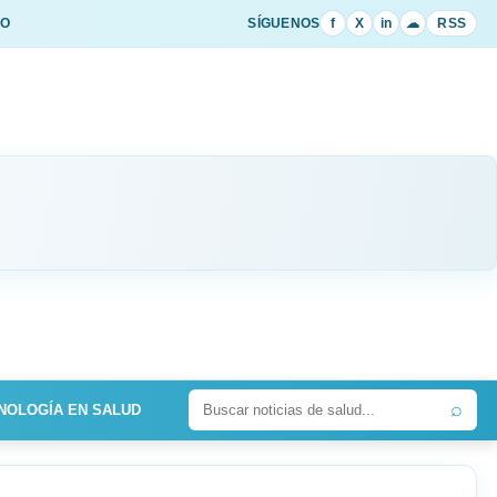
IO
SÍGUENOS
f
X
in
☁
RSS
⌕
NOLOGÍA EN SALUD