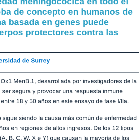
edad meningocócica en todo el
eba de concepto en humanos de
na basada en genes puede
erpos protectores contra las
ersidad de Surrey
Ox1 MenB.1, desarrollada por investigadores de la
ó ser segura y provocar una respuesta inmune
 entre 18 y 50 años en este ensayo de fase I/IIa.
) sigue siendo la causa más común de enfermedad
s en regiones de altos ingresos. De los 12 tipos
 (A, B, C, W, X e Y) que causan la mayoría de los