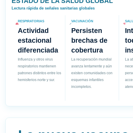
ESTADO DE LA SALUD GLOBAL
Lectura rápida de señales sanitarias globales
RESPIRATORIAS
VACUNACIÓN
SAL
Actividad
Persisten
In
estacional
brechas de
to
diferenciada
cobertura
in
Influenza y otros virus
La recuperación mundial
La a
respiratorios mantienen
avanza lentamente y aún
nece
patrones distintos entre los
existen comunidades con
pers
hemisferios norte y sur.
esquemas infantiles
acce
incompletos.
atenc