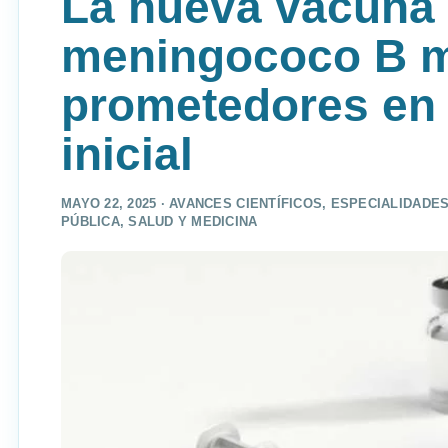
La nueva vacuna 
meningococo B m
prometedores en 
inicial
MAYO 22, 2025 ·
AVANCES CIENTÍFICOS
,
ESPECIALIDADE
PÚBLICA
,
SALUD Y MEDICINA