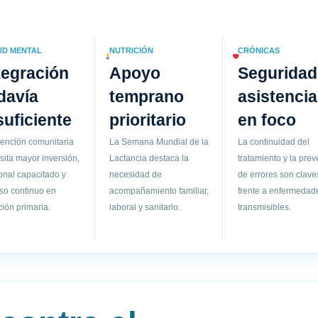
UD MENTAL
NUTRICIÓN
CRÓNICAS
tegración
Apoyo
Seguridad
davía
temprano
asistencia
suficiente
prioritario
en foco
tención comunitaria
La Semana Mundial de la
La continuidad del
sita mayor inversión,
Lactancia destaca la
tratamiento y la pre
onal capacitado y
necesidad de
de errores son clave
so continuo en
acompañamiento familiar,
frente a enfermedad
ión primaria.
laboral y sanitario.
transmisibles.