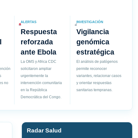
ALERTAS
INVESTIGACIÓN
Respuesta
Vigilancia
l
reforzada
genómica
ante Ebola
estratégica
La OMS y Africa CDC
El análisis de patógenos
vención
solicitaron ampliar
permite reconocer
s
urgentemente la
variantes, relacionar casos
es no
intervención comunitaria
y orientar respuestas
en la República
sanitarias tempranas.
Democrática del Congo.
Radar Salud