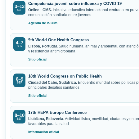
Competencia juvenil sobre influenza y COVID-19
3–13
Online · OMS.
Iniciativa educativa internacional centrada en prev
SEP
comunicación sanitaria entre jóvenes.
Agenda de la OMS
9th World One Health Congress
4–7
Lisboa, Portugal.
Salud humana, animal y ambiental, con atenció
SEP
y resistencia antimicrobiana.
Sitio oficial
18th World Congress on Public Health
6–9
Ciudad del Cabo, Sudáfrica.
Encuentro mundial sobre políticas p
SEP
principales desafíos sanitarios.
Sitio oficial
17th HEPA Europe Conference
8–10
Liubliana, Eslovenia.
Actividad física, movilidad, ciudades y ento
SEP
favorables para la salud.
Información oficial