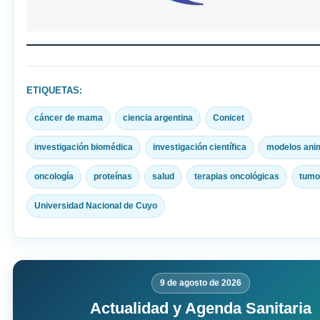
ETIQUETAS:
cáncer de mama
ciencia argentina
Conicet
investigación biomédica
investigación científica
modelos ani
oncología
proteínas
salud
terapias oncológicas
tumo
Universidad Nacional de Cuyo
9 de agosto de 2026
Actualidad y Agenda Sanitaria