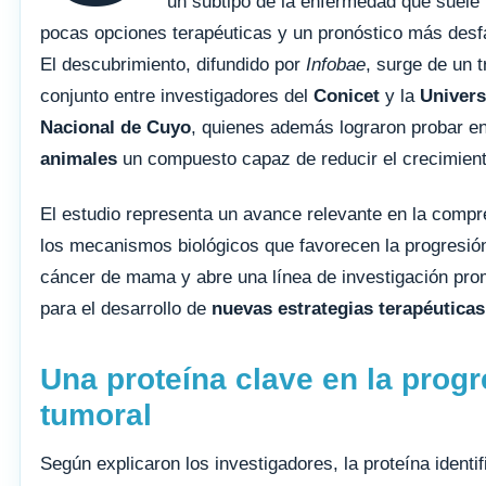
un subtipo de la enfermedad que suele
pocas opciones terapéuticas y un pronóstico más desf
El descubrimiento, difundido por
Infobae
, surge de un t
conjunto entre investigadores del
Conicet
y la
Univers
Nacional de Cuyo
, quienes además lograron probar e
animales
un compuesto capaz de reducir el crecimient
El estudio representa un avance relevante en la compr
los mecanismos biológicos que favorecen la progresión
cáncer de mama y abre una línea de investigación pr
para el desarrollo de
nuevas estrategias terapéuticas
Una proteína clave en la prog
tumoral
Según explicaron los investigadores, la proteína identi