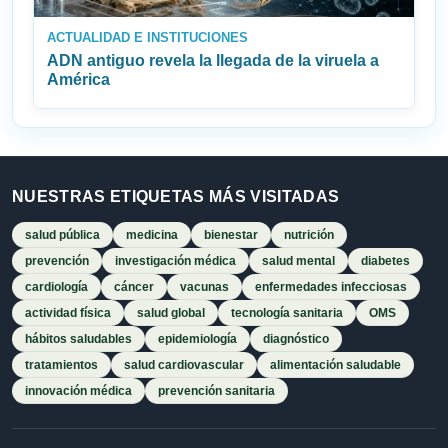
ACTUALIDAD E INSTITUCIONES
ADN antiguo revela la llegada de la viruela a
América
NUESTRAS ETIQUETAS MÁS VISITADAS
salud pública
medicina
bienestar
nutrición
prevención
investigación médica
salud mental
diabetes
cardiología
cáncer
vacunas
enfermedades infecciosas
actividad física
salud global
tecnología sanitaria
OMS
hábitos saludables
epidemiología
diagnóstico
tratamientos
salud cardiovascular
alimentación saludable
innovación médica
prevención sanitaria