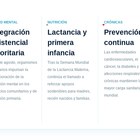
D MENTAL
NUTRICIÓN
CRÓNICAS
tegración
Lactancia y
Prevenció
istencial
primera
continua
ioritaria
infancia
Las enfermedades
cardiovasculares, el
de agosto, organismos
Tras la Semana Mundial
cáncer, la diabetes y 
arios impulsan la
de la Lactancia Materna,
afecciones respirator
poración de la
continúa el llamado a
crónicas mantienen l
ión mental en los
reforzar apoyos
mayor carga sanitari
cios comunitarios y de
sostenibles para madres,
mundial.
ión primaria.
recién nacidos y familias.