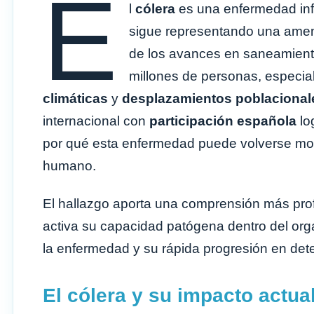
E
l
cólera
es una enfermedad inf
sigue representando una amena
de los avances en saneamiento
millones de personas, especi
climáticas
y
desplazamientos poblacional
internacional con
participación española
log
por qué esta enfermedad puede volverse morta
humano.
El hallazgo aporta una comprensión más prof
activa su capacidad patógena dentro del org
la enfermedad y su rápida progresión en det
El cólera y su impacto actua