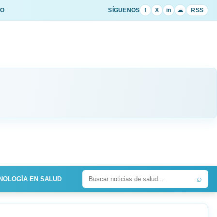
IO
SÍGUENOS
f
X
in
☁
RSS
⌕
NOLOGÍA EN SALUD