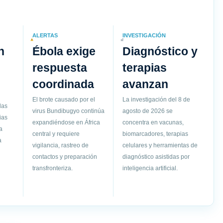
ALERTAS
INVESTIGACIÓN
n
Ébola exige
Diagnóstico y
respuesta
terapias
coordinada
avanzan
El brote causado por el
La investigación del 8 de
las
virus Bundibugyo continúa
agosto de 2026 se
ias
expandiéndose en África
concentra en vacunas,
a
central y requiere
biomarcadores, terapias
a
vigilancia, rastreo de
celulares y herramientas de
contactos y preparación
diagnóstico asistidas por
transfronteriza.
inteligencia artificial.