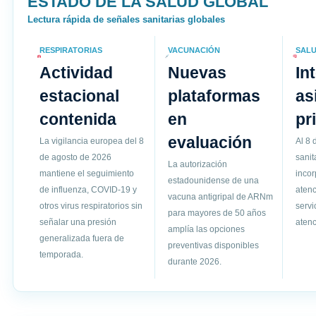
ESTADO DE LA SALUD GLOBAL
Lectura rápida de señales sanitarias globales
RESPIRATORIAS
VACUNACIÓN
SALU
Actividad
Nuevas
In
estacional
plataformas
as
contenida
en
pr
evaluación
La vigilancia europea del 8
Al 8 
de agosto de 2026
sanit
La autorización
mantiene el seguimiento
incor
estadounidense de una
de influenza, COVID-19 y
atenc
vacuna antigripal de ARNm
otros virus respiratorios sin
servi
para mayores de 50 años
señalar una presión
atenc
amplía las opciones
generalizada fuera de
preventivas disponibles
temporada.
durante 2026.