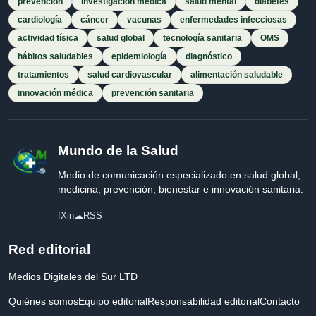
prevención
investigación médica
salud mental
diabetes
cardiología
cáncer
vacunas
enfermedades infecciosas
actividad física
salud global
tecnología sanitaria
OMS
hábitos saludables
epidemiología
diagnóstico
tratamientos
salud cardiovascular
alimentación saludable
innovación médica
prevención sanitaria
Mundo de la Salud
Medio de comunicación especializado en salud global,
medicina, prevención, bienestar e innovación sanitaria.
f
X
in
☁
RSS
Red editorial
Medios Digitales del Sur LTD
Quiénes somos
Equipo editorial
Responsabilidad editorial
Contacto